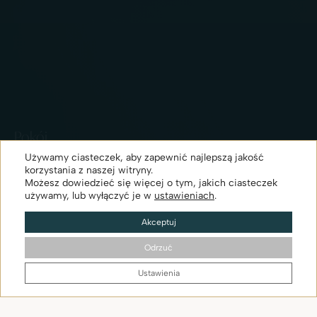
Pokój
jednoosobowy
Używamy ciasteczek, aby zapewnić najlepszą jakość
korzystania z naszej witryny.
Możesz dowiedzieć się więcej o tym, jakich ciasteczek
używamy, lub wyłączyć je w
ustawieniach
.
Sprawdź dostępność
Akceptuj
Odrzuć
PRZEWIŃ W DÓŁ
Ustawienia