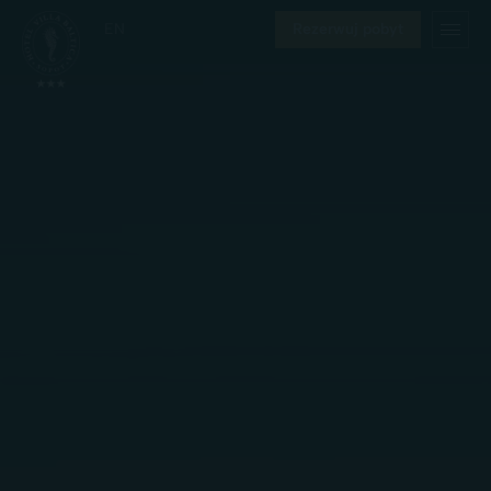
EN
Rezerwuj pobyt