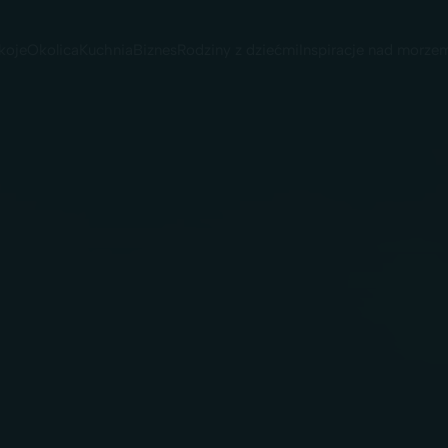
koje
Okolica
Kuchnia
Biznes
Rodziny z dziećmi
Inspiracje nad morze