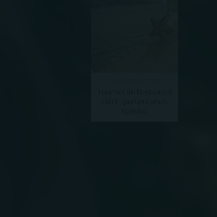
SPRAWDŹ OFERTĘ
Voucher do Restauracji
FALO – podaruj smak
Bałtyku!